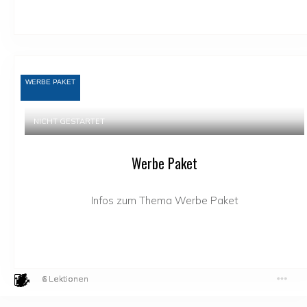
WERBE PAKET
NICHT GESTARTET
Werbe Paket
Infos zum Thema Werbe Paket
6 Lektionen
1 Lektion
6 Lektionen
1 Lektion